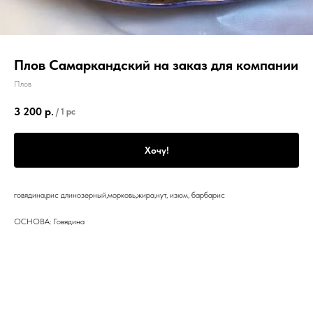
Плов Самаркандский на заказ для компании
Плов
3 200
р.
/
1 pc
Хочу!
говядина,рис длинозерный,морковь,жира,нут, изюм, барбарис
ОСНОВА: Говядина